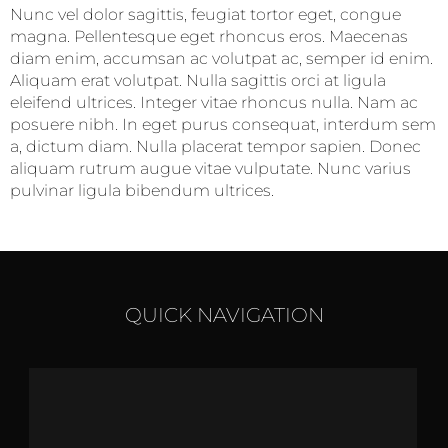
Nunc vel dolor sagittis, feugiat tortor eget, congue
magna. Pellentesque eget rhoncus eros. Maecenas
diam enim, accumsan ac volutpat ac, semper id enim.
Aliquam erat volutpat. Nulla sagittis orci at ligula
eleifend ultrices. Integer vitae rhoncus nulla. Nam ac
posuere nibh. In eget purus consequat, interdum sem
a, dictum diam. Nulla placerat tempor sapien. Donec
aliquam rutrum augue vitae vulputate. Nunc varius
pulvinar ligula bibendum ultrices.
QUICK NAVIGATION