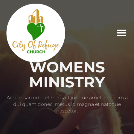
WOMENS
MINISTRY
Accumsan odio et massa. Quisque amet, leo enim a
dui quam donec, metus id magna et natoque
nascetur.