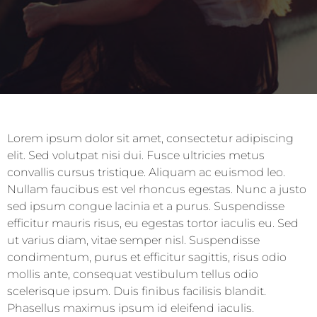
Lorem ipsum dolor sit amet, consectetur adipiscing
elit. Sed volutpat nisi dui. Fusce ultricies metus
convallis cursus tristique. Aliquam ac euismod leo.
Nullam faucibus est vel rhoncus egestas. Nunc a justo
sed ipsum congue lacinia et a purus. Suspendisse
efficitur mauris risus, eu egestas tortor iaculis eu. Sed
ut varius diam, vitae semper nisl. Suspendisse
condimentum, purus et efficitur sagittis, risus odio
mollis ante, consequat vestibulum tellus odio
scelerisque ipsum. Duis finibus facilisis blandit.
Phasellus maximus ipsum id eleifend iaculis.